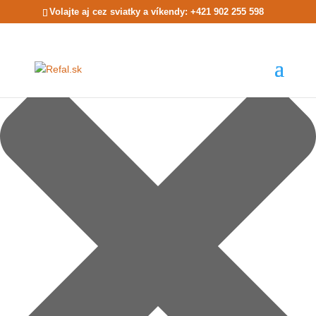
Spravujte súhlas so súbormi cookie
Volajte aj cez sviatky a víkendy: +421 902 255 598